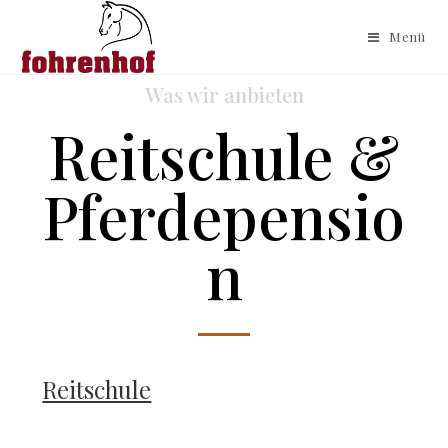
Menü
Was wir anbieten
Reitschule &
Pferdepensio
n
Reitschule